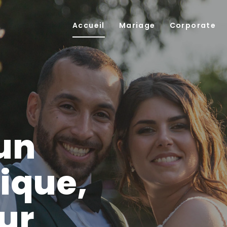
Accueil
Mariage
Corporate
un
ique,
our