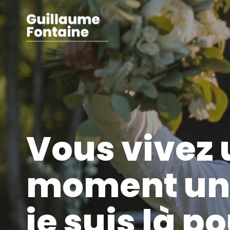
Vous vivez 
moment un
je suis là p